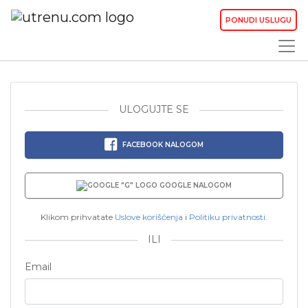
PONUDI USLUGU
ULOGUJTE SE
FACEBOOK NALOGOM
GOOGLE NALOGOM
Klikom prihvatate
Uslove korišćenja
i
Politiku privatnosti
.
ILI
Email