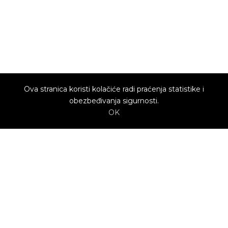
Ova stranica koristi kolačiće radi praćenja statistike i
obezbeđivanja sigurnosti.
OK
O nama