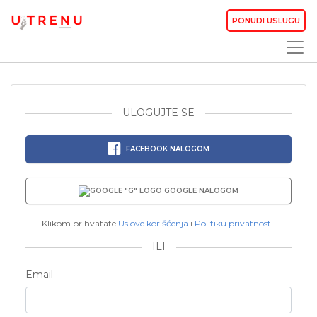
PONUDI USLUGU
ULOGUJTE SE
FACEBOOK NALOGOM
GOOGLE NALOGOM
Klikom prihvatate
Uslove korišćenja
i
Politiku privatnosti
.
ILI
Email