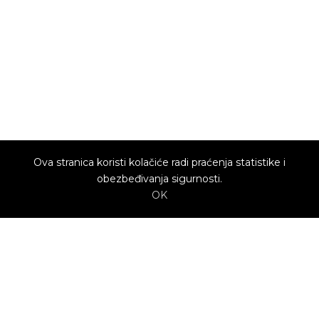
Ova stranica koristi kolačiće radi praćenja statistike i
obezbeđivanja sigurnosti.
OK