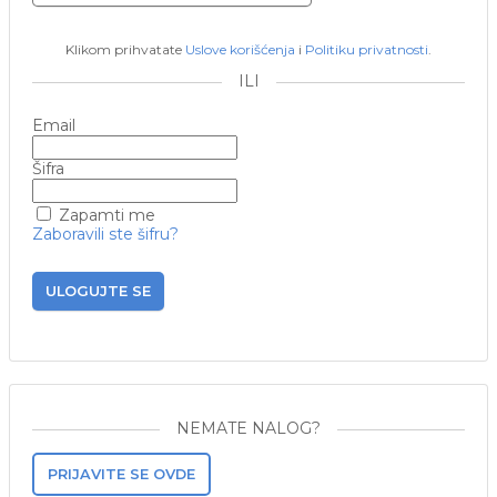
Klikom prihvatate
Uslove korišćenja
i
Politiku privatnosti
.
ILI
Email
Šifra
Zapamti me
Zaboravili ste šifru?
ULOGUJTE SE
NEMATE NALOG?
PRIJAVITE SE OVDE