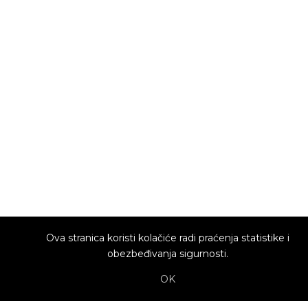
Ova stranica koristi kolačiće radi praćenja statistike i
obezbeđivanja sigurnosti.
OK