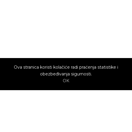
Ova stranica koristi kolačiće radi praćenja statistike i
obezbeđivanja sigurnosti.
OK