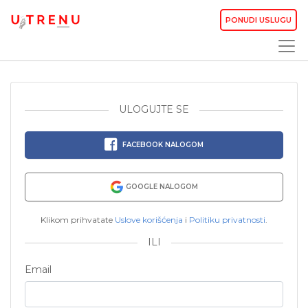
PONUDI USLUGU
ULOGUJTE SE
FACEBOOK NALOGOM
GOOGLE NALOGOM
Klikom prihvatate
Uslove korišćenja
i
Politiku privatnosti
.
ILI
Email