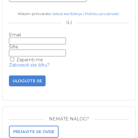
Klikom prihvatate
Uslove korišćenja
i
Politiku privatnosti
.
ILI
Email
Šifra
Zapamti me
Zaboravili ste šifru?
ULOGUJTE SE
NEMATE NALOG?
PRIJAVITE SE OVDE