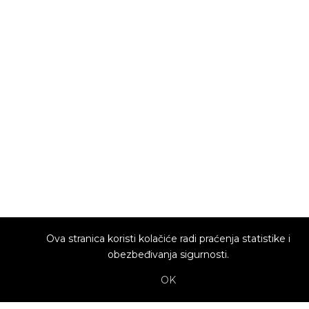
Ova stranica koristi kolačiće radi praćenja statistike i
obezbeđivanja sigurnosti.
OK