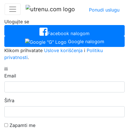
Ponudi uslugu
Ulogujte se
Facebook nalogom
Google nalogom
Klikom prihvatate
Uslove korišćenja
i
Politiku
privatnosti
.
ili
Email
Šifra
Zapamti me