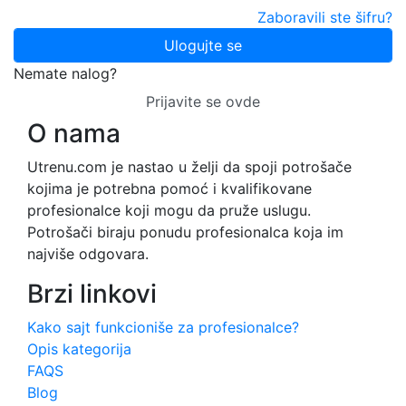
Zaboravili ste šifru?
Ulogujte se
Nemate nalog?
Prijavite se ovde
O nama
Utrenu.com je nastao u želji da spoji potrošače
kojima je potrebna pomoć i kvalifikovane
profesionalce koji mogu da pruže uslugu.
Potrošači biraju ponudu profesionalca koja im
najviše odgovara.
Brzi linkovi
Kako sajt funkcioniše za profesionalce?
Opis kategorija
FAQS
Blog