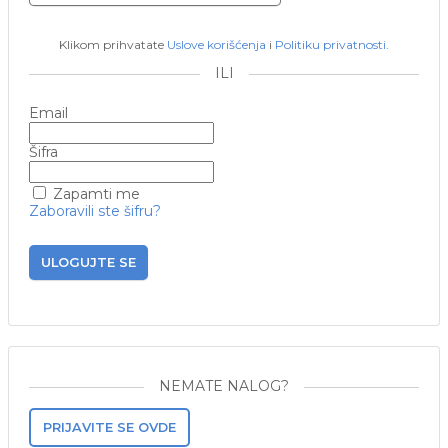
Klikom prihvatate
Uslove korišćenja
i
Politiku privatnosti
.
ILI
Email
Šifra
Zapamti me
Zaboravili ste šifru?
ULOGUJTE SE
NEMATE NALOG?
PRIJAVITE SE OVDE