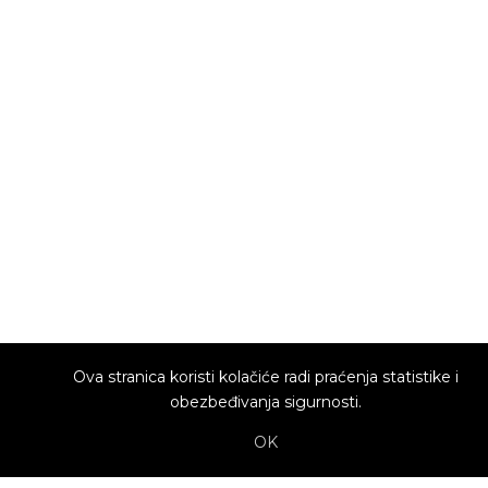
Ova stranica koristi kolačiće radi praćenja statistike i
obezbeđivanja sigurnosti.
OK