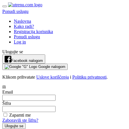
Ponudi uslugu
Naslovna
Kako radi?
Registracija korisnika
Ponudi uslugu
Log in
Ulogujte se
Facebook nalogom
Google nalogom
Klikom prihvatate
Uslove korišćenja
i
Politiku privatnosti
.
ili
Email
Šifra
Zapamti me
Zaboravili ste šifru?
Ulogujte se