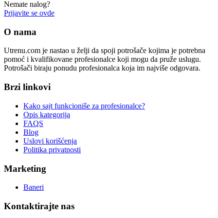
Nemate nalog?
Prijavite se ovde
O nama
Utrenu.com je nastao u želji da spoji potrošače kojima je potrebna
pomoć i kvalifikovane profesionalce koji mogu da pruže uslugu.
Potrošači biraju ponudu profesionalca koja im najviše odgovara.
Brzi linkovi
Kako sajt funkcioniše za profesionalce?
Opis kategorija
FAQS
Blog
Uslovi korišćenja
Politika privatnosti
Marketing
Baneri
Kontaktirajte nas