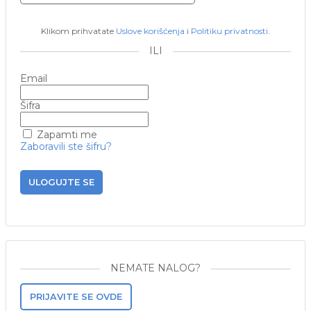
Klikom prihvatate
Uslove korišćenja
i
Politiku privatnosti
.
ILI
Email
Šifra
Zapamti me
Zaboravili ste šifru?
ULOGUJTE SE
NEMATE NALOG?
PRIJAVITE SE OVDE