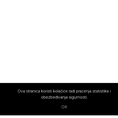
Ova stranica koristi kolačiće radi praćenja statistike i
obezbeđivanja sigurnosti.
OK