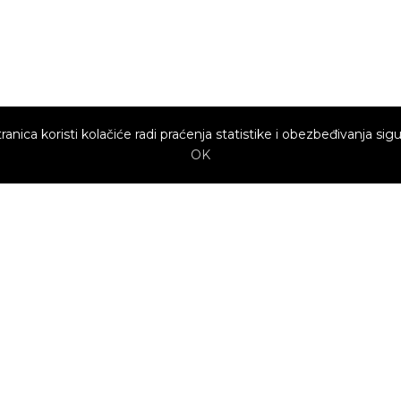
ranica koristi kolačiće radi praćenja statistike i obezbeđivanja sigu
OK
Brzi linkovi
Marketing
Kako sajt
Baneri
funkcioniše za
profesionalce?