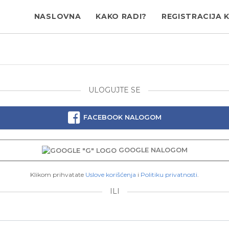
NASLOVNA
KAKO RADI?
REGISTRACIJA 
ULOGUJTE SE
FACEBOOK NALOGOM
GOOGLE NALOGOM
Klikom prihvatate
Uslove korišćenja
i
Politiku privatnosti
.
ILI