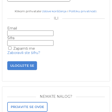
Klikom prihvatate
Uslove korišćenja
i
Politiku privatnosti
.
ILI
Email
Šifra
Zapamti me
Zaboravili ste šifru?
ULOGUJTE SE
NEMATE NALOG?
PRIJAVITE SE OVDE