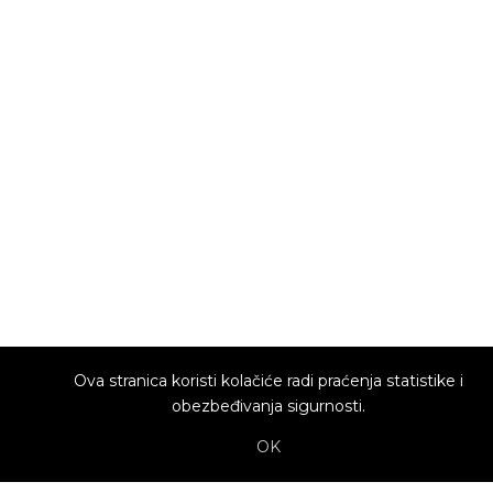
Ova stranica koristi kolačiće radi praćenja statistike i
obezbeđivanja sigurnosti.
OK