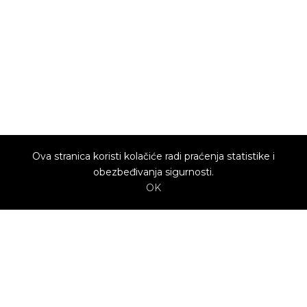
Ova stranica koristi kolačiće radi praćenja statistike i
obezbeđivanja sigurnosti.
OK