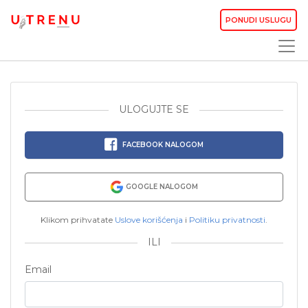
PONUDI USLUGU
ULOGUJTE SE
FACEBOOK NALOGOM
GOOGLE NALOGOM
Klikom prihvatate
Uslove korišćenja
i
Politiku privatnosti
.
ILI
Email