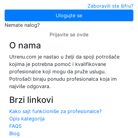
Zaboravili ste šifru?
Ulogujte se
Nemate nalog?
Prijavite se ovde
O nama
Utrenu.com je nastao u želji da spoji potrošače
kojima je potrebna pomoć i kvalifikovane
profesionalce koji mogu da pruže uslugu.
Potrošači biraju ponudu profesionalca koja im
najviše odgovara.
Brzi linkovi
Kako sajt funkcioniše za profesionalce?
Opis kategorija
FAQS
Blog