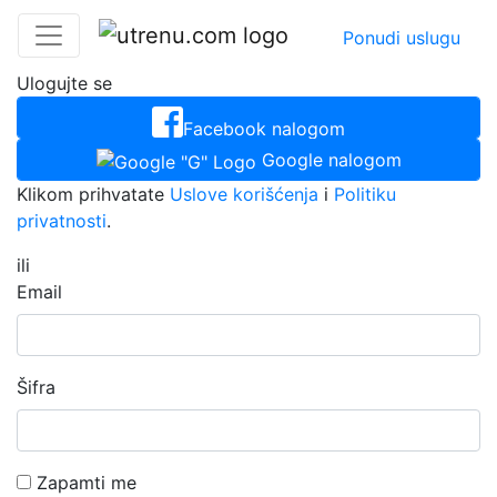
Ponudi uslugu
Ulogujte se
Facebook nalogom
Google nalogom
Klikom prihvatate
Uslove korišćenja
i
Politiku
privatnosti
.
ili
Email
Šifra
Zapamti me