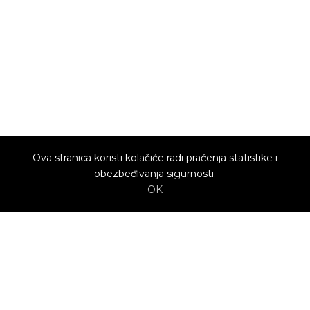
Ova stranica koristi kolačiće radi praćenja statistike i
obezbeđivanja sigurnosti.
OK