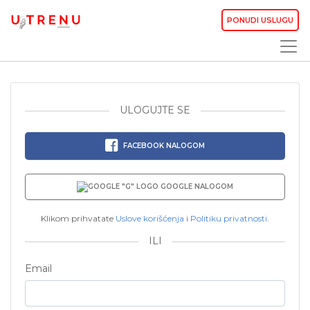
PONUDI USLUGU
ULOGUJTE SE
FACEBOOK NALOGOM
GOOGLE NALOGOM
Klikom prihvatate
Uslove korišćenja
i
Politiku privatnosti
.
ILI
Email