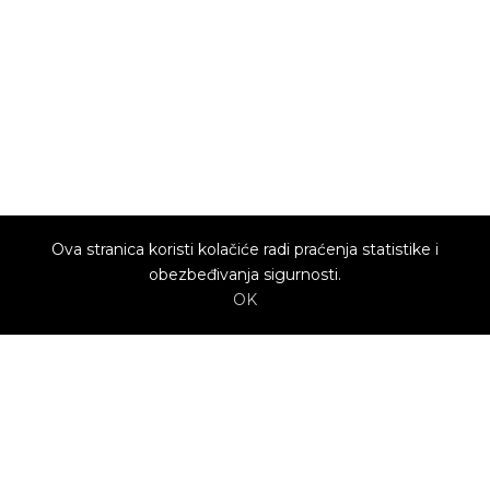
Ova stranica koristi kolačiće radi praćenja statistike i
obezbeđivanja sigurnosti.
OK