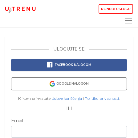
PONUDI USLUGU
ULOGUJTE SE
FACEBOOK NALOGOM
GOOGLE NALOGOM
Klikom prihvatate
Uslove korišćenja
i
Politiku privatnosti
.
ILI
Email