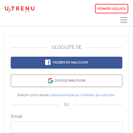
PONUDI USLUGU
ULOGUJTE SE
FACEBOOK NALOGOM
GOOGLE NALOGOM
Klikom prihvatate
Uslove korišćenja
i
Politiku privatnosti
.
ILI
Email