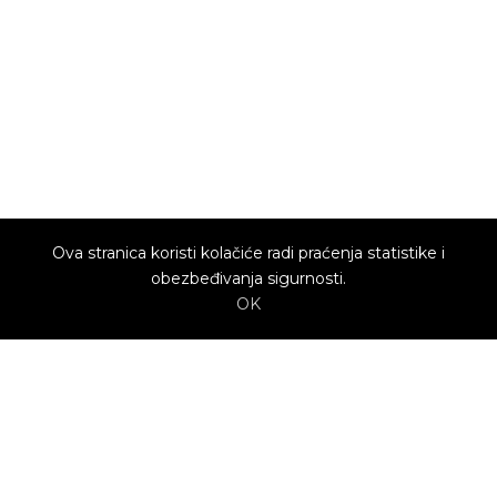
Ova stranica koristi kolačiće radi praćenja statistike i
obezbeđivanja sigurnosti.
OK