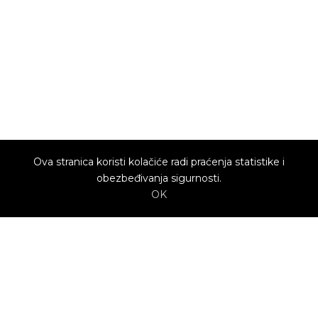
Ova stranica koristi kolačiće radi praćenja statistike i
obezbeđivanja sigurnosti.
OK