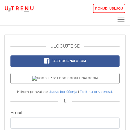
PONUDI USLUGU
ULOGUJTE SE
FACEBOOK NALOGOM
GOOGLE NALOGOM
Klikom prihvatate
Uslove korišćenja
i
Politiku privatnosti
.
ILI
Email