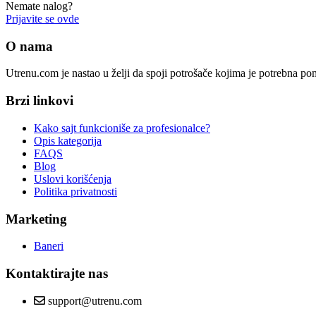
Nemate nalog?
Prijavite se ovde
O nama
Utrenu.com je nastao u želji da spoji potrošače kojima je potrebna p
Brzi linkovi
Kako sajt funkcioniše za profesionalce?
Opis kategorija
FAQS
Blog
Uslovi korišćenja
Politika privatnosti
Marketing
Baneri
Kontaktirajte nas
support@utrenu.com