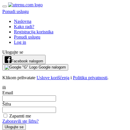
Ponudi uslugu
Naslovna
Kako radi?
Registracija korisnika
Ponudi uslugu
Log in
Ulogujte se
Facebook nalogom
Google nalogom
Klikom prihvatate
Uslove korišćenja
i
Politiku privatnosti
.
ili
Email
Šifra
Zapamti me
Zaboravili ste šifru?
Ulogujte se