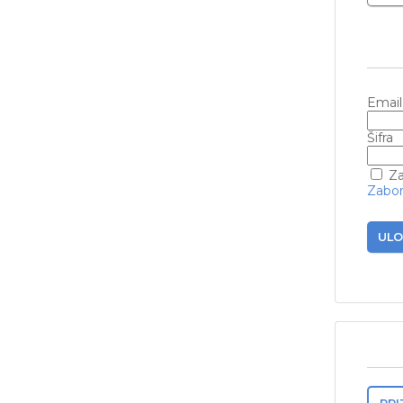
Email
Šifra
Za
Zabora
ULO