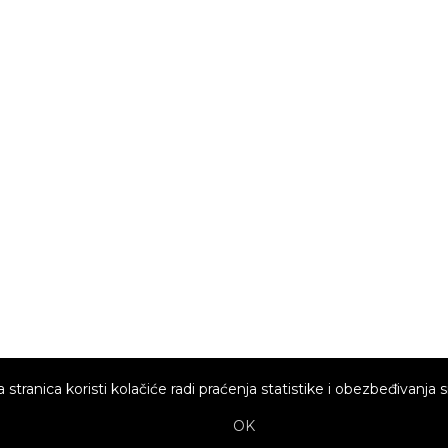
 stranica koristi kolačiće radi praćenja statistike i obezbeđivanja s
OK