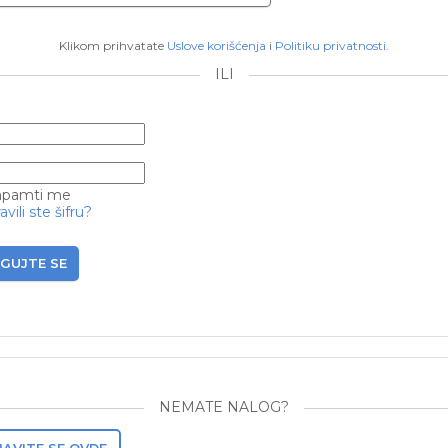
Klikom prihvatate
Uslove korišćenja
i
Politiku privatnosti
.
ILI
pamti me
vili ste šifru?
GUJTE SE
NEMATE NALOG?