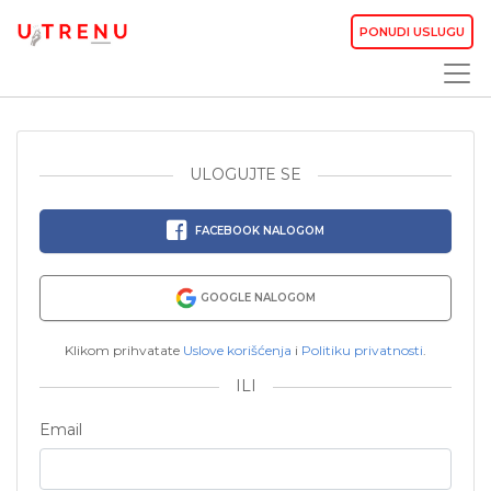
PONUDI USLUGU
ULOGUJTE SE
FACEBOOK NALOGOM
GOOGLE NALOGOM
Klikom prihvatate
Uslove korišćenja
i
Politiku privatnosti
.
ILI
Email