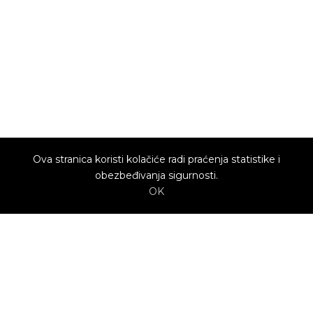
Ova stranica koristi kolačiće radi praćenja statistike i
obezbeđivanja sigurnosti.
OK