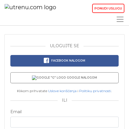
PONUDI USLUGU
ULOGUJTE SE
FACEBOOK NALOGOM
GOOGLE NALOGOM
Klikom prihvatate
Uslove korišćenja
i
Politiku privatnosti
.
ILI
Email