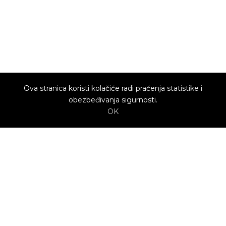
Ova stranica koristi kolačiće radi praćenja statistike i
obezbeđivanja sigurnosti.
OK
O nama