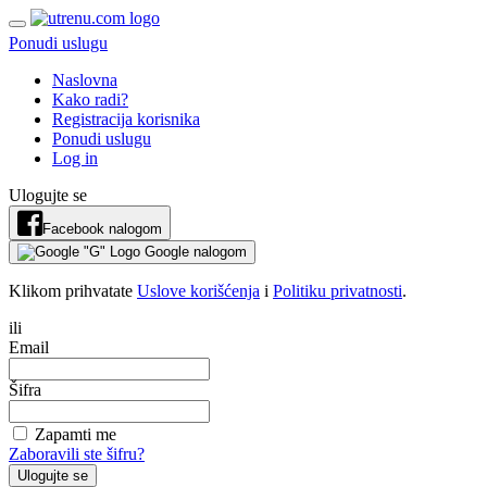
Ponudi uslugu
Naslovna
Kako radi?
Registracija korisnika
Ponudi uslugu
Log in
Ulogujte se
Facebook nalogom
Google nalogom
Klikom prihvatate
Uslove korišćenja
i
Politiku privatnosti
.
ili
Email
Šifra
Zapamti me
Zaboravili ste šifru?
Ulogujte se