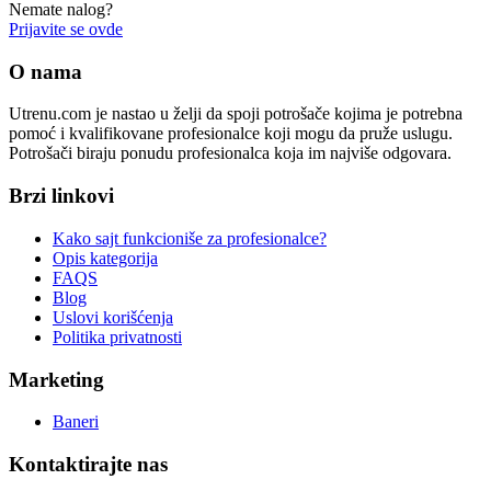
Nemate nalog?
Prijavite se ovde
O nama
Utrenu.com je nastao u želji da spoji potrošače kojima je potrebna
pomoć i kvalifikovane profesionalce koji mogu da pruže uslugu.
Potrošači biraju ponudu profesionalca koja im najviše odgovara.
Brzi linkovi
Kako sajt funkcioniše za profesionalce?
Opis kategorija
FAQS
Blog
Uslovi korišćenja
Politika privatnosti
Marketing
Baneri
Kontaktirajte nas