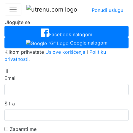
Ponudi uslugu
Ulogujte se
Facebook nalogom
Google nalogom
Klikom prihvatate
Uslove korišćenja
i
Politiku
privatnosti
.
ili
Email
Šifra
Zapamti me