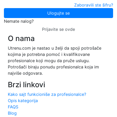
Zaboravili ste šifru?
Ulogujte se
Nemate nalog?
Prijavite se ovde
O nama
Utrenu.com je nastao u želji da spoji potrošače
kojima je potrebna pomoć i kvalifikovane
profesionalce koji mogu da pruže uslugu.
Potrošači biraju ponudu profesionalca koja im
najviše odgovara.
Brzi linkovi
Kako sajt funkcioniše za profesionalce?
Opis kategorija
FAQS
Blog