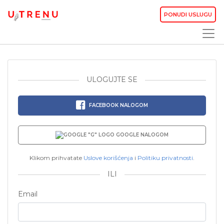
PONUDI USLUGU
ULOGUJTE SE
FACEBOOK NALOGOM
GOOGLE NALOGOM
Klikom prihvatate
Uslove korišćenja
i
Politiku privatnosti
.
ILI
Email