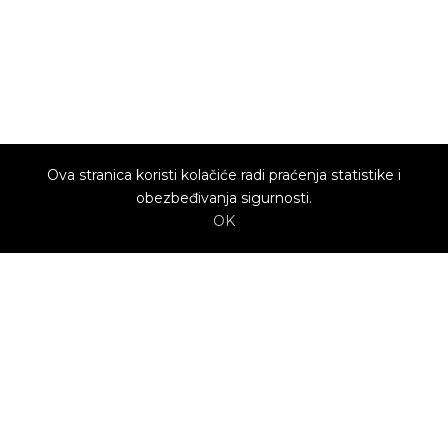
Ova stranica koristi kolačiće radi praćenja statistike i
obezbeđivanja sigurnosti.
OK
O nama