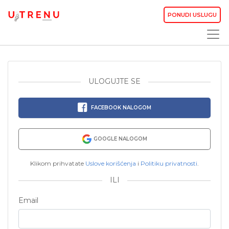
PONUDI USLUGU
ULOGUJTE SE
FACEBOOK NALOGOM
GOOGLE NALOGOM
Klikom prihvatate
Uslove korišćenja
i
Politiku privatnosti
.
ILI
Email