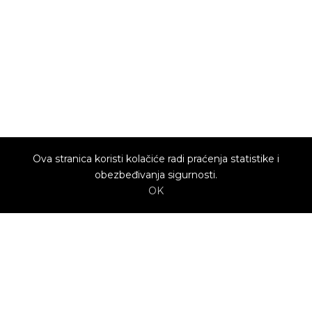
Ova stranica koristi kolačiće radi praćenja statistike i
obezbeđivanja sigurnosti.
OK