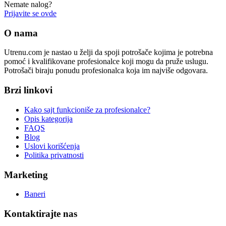
Nemate nalog?
Prijavite se ovde
O nama
Utrenu.com je nastao u želji da spoji potrošače kojima je potrebna
pomoć i kvalifikovane profesionalce koji mogu da pruže uslugu.
Potrošači biraju ponudu profesionalca koja im najviše odgovara.
Brzi linkovi
Kako sajt funkcioniše za profesionalce?
Opis kategorija
FAQS
Blog
Uslovi korišćenja
Politika privatnosti
Marketing
Baneri
Kontaktirajte nas