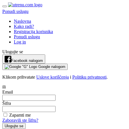
Ponudi uslugu
Naslovna
Kako radi?
Registracija korisnika
Ponudi uslugu
Log in
Ulogujte se
Facebook nalogom
Google nalogom
Klikom prihvatate
Uslove korišćenja
i
Politiku privatnosti
.
ili
Email
Šifra
Zapamti me
Zaboravili ste šifru?
Ulogujte se