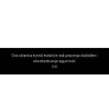
Ova stranica koristi kolačiće radi praćenja statistike i
obezbeđivanja sigurnosti.
OK