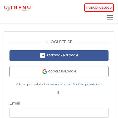
PONUDI USLUGU
ULOGUJTE SE
FACEBOOK NALOGOM
GOOGLE NALOGOM
Klikom prihvatate
Uslove korišćenja
i
Politiku privatnosti
.
ILI
Email