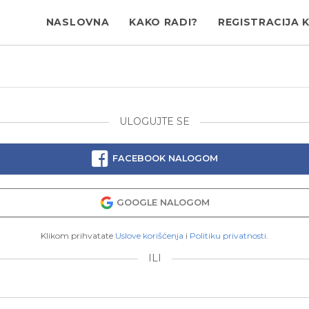
NASLOVNA
KAKO RADI?
REGISTRACIJA 
ULOGUJTE SE
FACEBOOK NALOGOM
GOOGLE NALOGOM
Klikom prihvatate
Uslove korišćenja
i
Politiku privatnosti
.
ILI