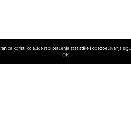
ranica koristi kolačiće radi praćenja statistike i obezbeđivanja sigu
OK
Brzi linkovi
Marketing
Kako sajt
Baneri
funkcioniše za
profesionalce?