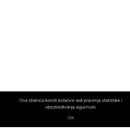
Ova stranica koristi kolačiće radi praćenja statistike i
obezbeđivanja sigurnosti.
OK