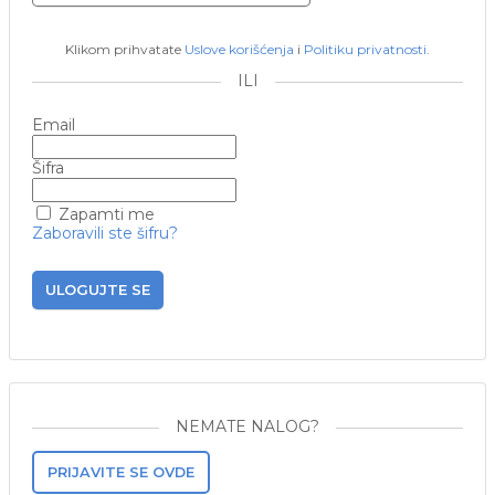
Klikom prihvatate
Uslove korišćenja
i
Politiku privatnosti
.
ILI
Email
Šifra
Zapamti me
Zaboravili ste šifru?
ULOGUJTE SE
NEMATE NALOG?
PRIJAVITE SE OVDE