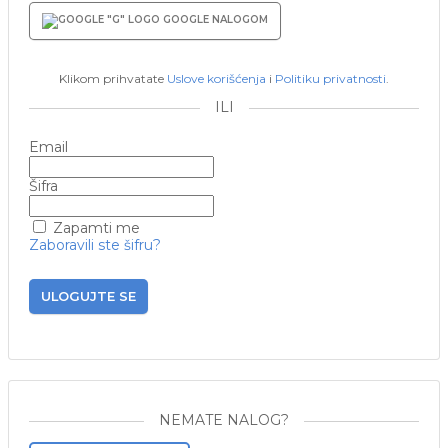
GOOGLE NALOGOM
Klikom prihvatate
Uslove korišćenja
i
Politiku privatnosti
.
ILI
Email
Šifra
Zapamti me
Zaboravili ste šifru?
ULOGUJTE SE
NEMATE NALOG?