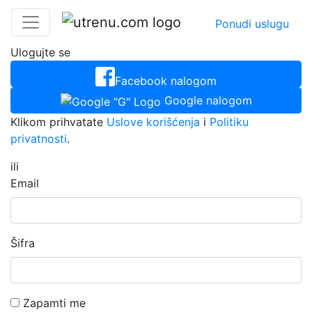
Ponudi uslugu
Ulogujte se
Facebook nalogom
Google nalogom
Klikom prihvatate
Uslove korišćenja
i
Politiku
privatnosti
.
ili
Email
Šifra
Zapamti me