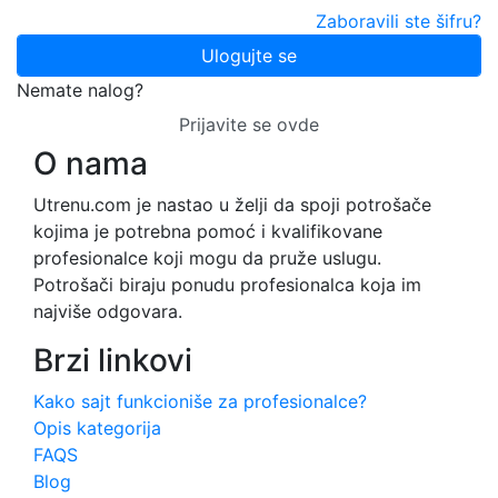
Zaboravili ste šifru?
Ulogujte se
Nemate nalog?
Prijavite se ovde
O nama
Utrenu.com je nastao u želji da spoji potrošače
kojima je potrebna pomoć i kvalifikovane
profesionalce koji mogu da pruže uslugu.
Potrošači biraju ponudu profesionalca koja im
najviše odgovara.
Brzi linkovi
Kako sajt funkcioniše za profesionalce?
Opis kategorija
FAQS
Blog