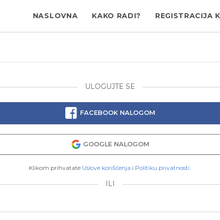
NASLOVNA
KAKO RADI?
REGISTRACIJA 
ULOGUJTE SE
FACEBOOK NALOGOM
GOOGLE NALOGOM
Klikom prihvatate
Uslove korišćenja
i
Politiku privatnosti
.
ILI