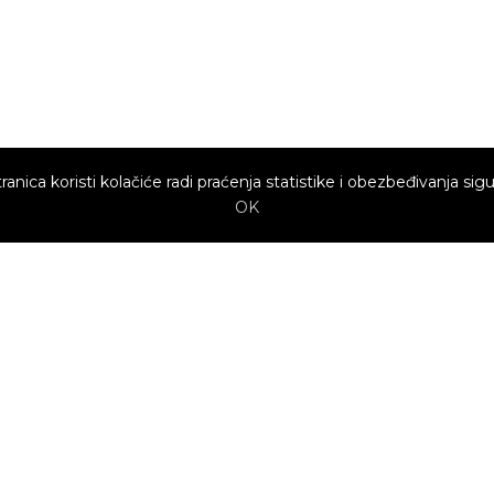
ranica koristi kolačiće radi praćenja statistike i obezbeđivanja sigu
OK
Brzi linkovi
Marketing
Kako sajt
Baneri
funkcioniše za
profesionalce?