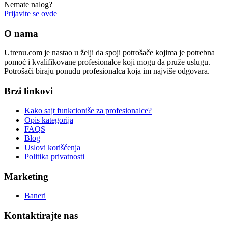
Nemate nalog?
Prijavite se ovde
O nama
Utrenu.com je nastao u želji da spoji potrošače kojima je potrebna
pomoć i kvalifikovane profesionalce koji mogu da pruže uslugu.
Potrošači biraju ponudu profesionalca koja im najviše odgovara.
Brzi linkovi
Kako sajt funkcioniše za profesionalce?
Opis kategorija
FAQS
Blog
Uslovi korišćenja
Politika privatnosti
Marketing
Baneri
Kontaktirajte nas