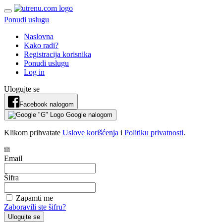
Ponudi uslugu
Naslovna
Kako radi?
Registracija korisnika
Ponudi uslugu
Log in
Ulogujte se
Facebook nalogom
Google nalogom
Klikom prihvatate
Uslove korišćenja
i
Politiku privatnosti
.
ili
Email
Šifra
Zapamti me
Zaboravili ste šifru?
Ulogujte se