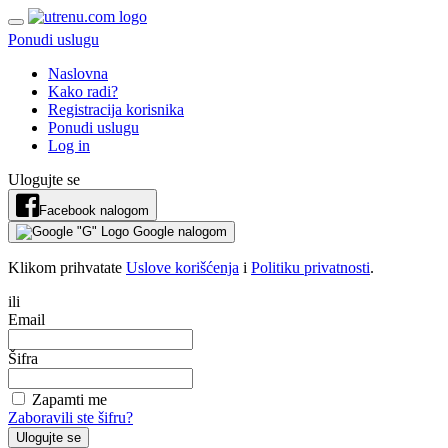
Ponudi uslugu
Naslovna
Kako radi?
Registracija korisnika
Ponudi uslugu
Log in
Ulogujte se
Facebook nalogom
Google nalogom
Klikom prihvatate
Uslove korišćenja
i
Politiku privatnosti
.
ili
Email
Šifra
Zapamti me
Zaboravili ste šifru?
Ulogujte se