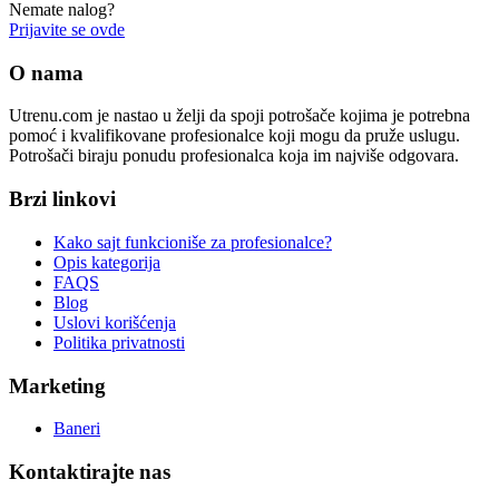
Nemate nalog?
Prijavite se ovde
O nama
Utrenu.com je nastao u želji da spoji potrošače kojima je potrebna
pomoć i kvalifikovane profesionalce koji mogu da pruže uslugu.
Potrošači biraju ponudu profesionalca koja im najviše odgovara.
Brzi linkovi
Kako sajt funkcioniše za profesionalce?
Opis kategorija
FAQS
Blog
Uslovi korišćenja
Politika privatnosti
Marketing
Baneri
Kontaktirajte nas