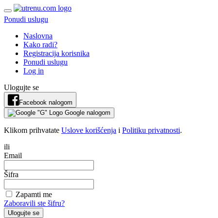
Ponudi uslugu
Naslovna
Kako radi?
Registracija korisnika
Ponudi uslugu
Log in
Ulogujte se
Facebook nalogom
Google nalogom
Klikom prihvatate
Uslove korišćenja
i
Politiku privatnosti
.
ili
Email
Šifra
Zapamti me
Zaboravili ste šifru?
Ulogujte se