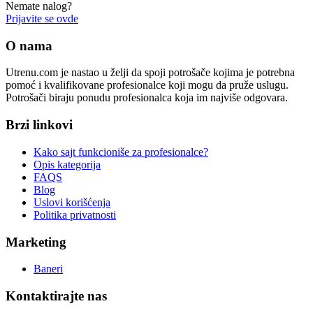
Nemate nalog?
Prijavite se ovde
O nama
Utrenu.com je nastao u želji da spoji potrošače kojima je potrebna
pomoć i kvalifikovane profesionalce koji mogu da pruže uslugu.
Potrošači biraju ponudu profesionalca koja im najviše odgovara.
Brzi linkovi
Kako sajt funkcioniše za profesionalce?
Opis kategorija
FAQS
Blog
Uslovi korišćenja
Politika privatnosti
Marketing
Baneri
Kontaktirajte nas