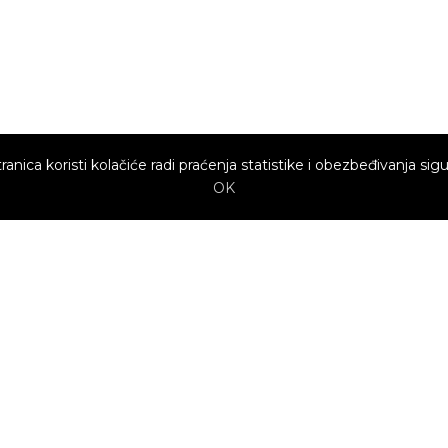
ranica koristi kolačiće radi praćenja statistike i obezbeđivanja sigu
OK
Brzi linkovi
Marketing
Kako sajt
Baneri
funkcioniše za
profesionalce?