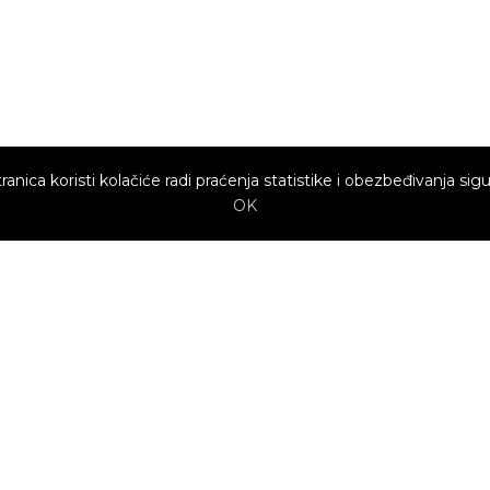
ranica koristi kolačiće radi praćenja statistike i obezbeđivanja sigu
OK
Brzi linkovi
Marketing
Kako sajt
Baneri
funkcioniše za
profesionalce?