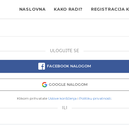
NASLOVNA
KAKO RADI?
REGISTRACIJA 
ULOGUJTE SE
FACEBOOK NALOGOM
GOOGLE NALOGOM
Klikom prihvatate
Uslove korišćenja
i
Politiku privatnosti
.
ILI