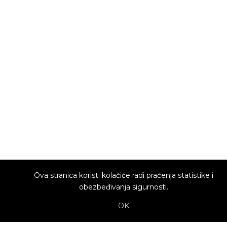
Ova stranica koristi kolačiće radi praćenja statistike i
obezbeđivanja sigurnosti.
OK