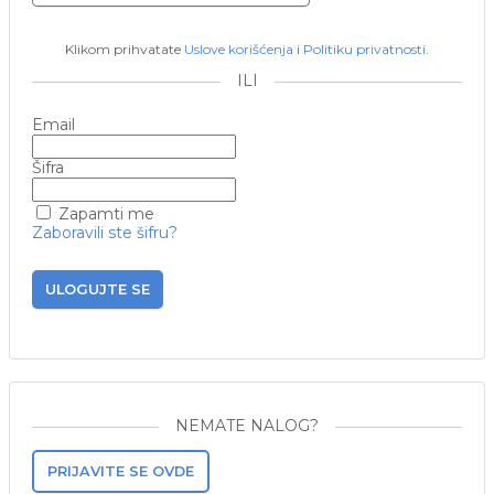
Klikom prihvatate
Uslove korišćenja
i
Politiku privatnosti
.
ILI
Email
Šifra
Zapamti me
Zaboravili ste šifru?
ULOGUJTE SE
NEMATE NALOG?
PRIJAVITE SE OVDE