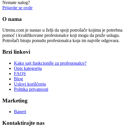
Nemate nalog?
Prijavite se ovde
O nama
Utrenu.com je nastao u želji da spoji potrošače kojima je potrebna
pomoć i kvalifikovane profesionalce koji mogu da pruže uslugu.
Potrošači biraju ponudu profesionalca koja im najviše odgovara.
Brzi linkovi
Kako sajt funkcioniše za profesionalce?
Opis kategorija
FAQS
Blog
Uslovi korišćenja
Politika privatnosti
Marketing
Baneri
Kontaktirajte nas