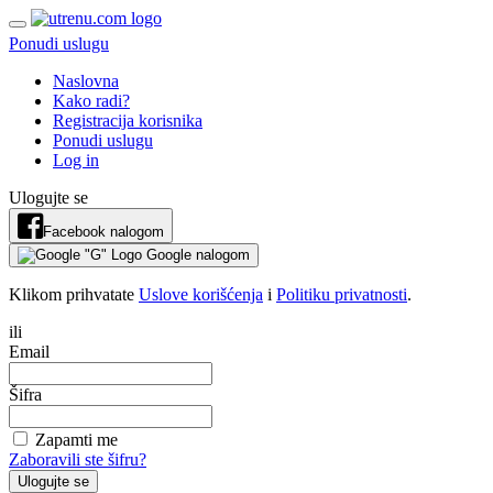
Ponudi uslugu
Naslovna
Kako radi?
Registracija korisnika
Ponudi uslugu
Log in
Ulogujte se
Facebook nalogom
Google nalogom
Klikom prihvatate
Uslove korišćenja
i
Politiku privatnosti
.
ili
Email
Šifra
Zapamti me
Zaboravili ste šifru?
Ulogujte se