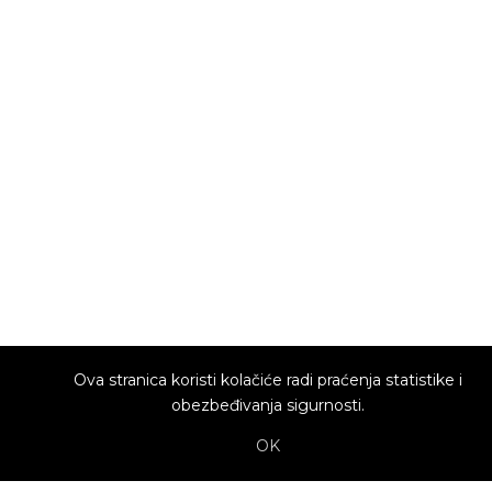
Ova stranica koristi kolačiće radi praćenja statistike i
obezbeđivanja sigurnosti.
OK