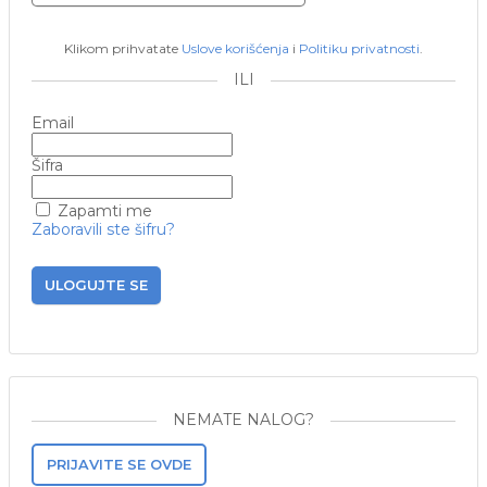
Klikom prihvatate
Uslove korišćenja
i
Politiku privatnosti
.
ILI
Email
Šifra
Zapamti me
Zaboravili ste šifru?
ULOGUJTE SE
NEMATE NALOG?
PRIJAVITE SE OVDE