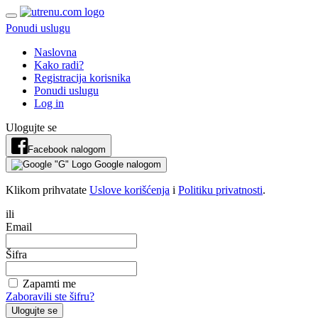
Ponudi uslugu
Naslovna
Kako radi?
Registracija korisnika
Ponudi uslugu
Log in
Ulogujte se
Facebook nalogom
Google nalogom
Klikom prihvatate
Uslove korišćenja
i
Politiku privatnosti
.
ili
Email
Šifra
Zapamti me
Zaboravili ste šifru?
Ulogujte se