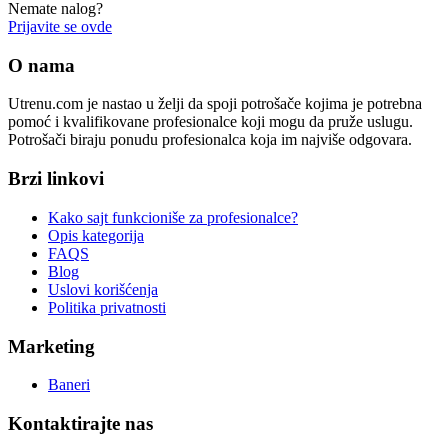
Nemate nalog?
Prijavite se ovde
O nama
Utrenu.com je nastao u želji da spoji potrošače kojima je potrebna
pomoć i kvalifikovane profesionalce koji mogu da pruže uslugu.
Potrošači biraju ponudu profesionalca koja im najviše odgovara.
Brzi linkovi
Kako sajt funkcioniše za profesionalce?
Opis kategorija
FAQS
Blog
Uslovi korišćenja
Politika privatnosti
Marketing
Baneri
Kontaktirajte nas