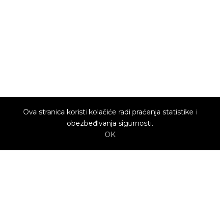
Ova stranica koristi kolačiće radi praćenja statistike i
obezbeđivanja sigurnosti.
OK