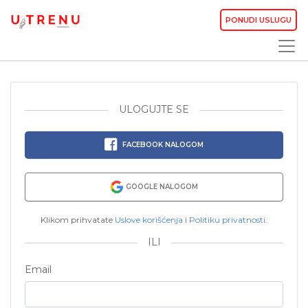
PONUDI USLUGU
ULOGUJTE SE
FACEBOOK NALOGOM
GOOGLE NALOGOM
Klikom prihvatate
Uslove korišćenja
i
Politiku privatnosti
.
ILI
Email