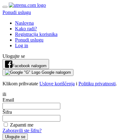
Ponudi uslugu
Naslovna
Kako radi?
Registracija korisnika
Ponudi uslugu
Log in
Ulogujte se
Facebook nalogom
Google nalogom
Klikom prihvatate
Uslove korišćenja
i
Politiku privatnosti
.
ili
Email
Šifra
Zapamti me
Zaboravili ste šifru?
Ulogujte se