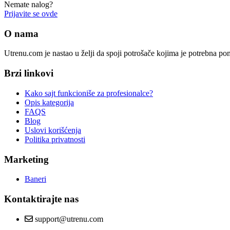
Nemate nalog?
Prijavite se ovde
O nama
Utrenu.com je nastao u želji da spoji potrošače kojima je potrebna p
Brzi linkovi
Kako sajt funkcioniše za profesionalce?
Opis kategorija
FAQS
Blog
Uslovi korišćenja
Politika privatnosti
Marketing
Baneri
Kontaktirajte nas
support@utrenu.com