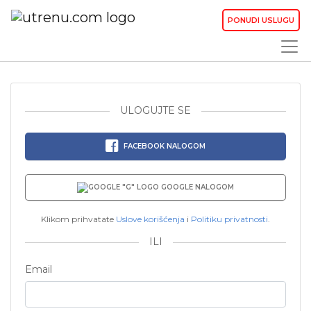
PONUDI USLUGU
ULOGUJTE SE
FACEBOOK NALOGOM
GOOGLE NALOGOM
Klikom prihvatate
Uslove korišćenja
i
Politiku privatnosti
.
ILI
Email