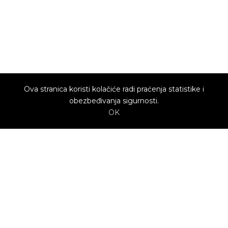
Ova stranica koristi kolačiće radi praćenja statistike i
obezbeđivanja sigurnosti.
OK
O nama