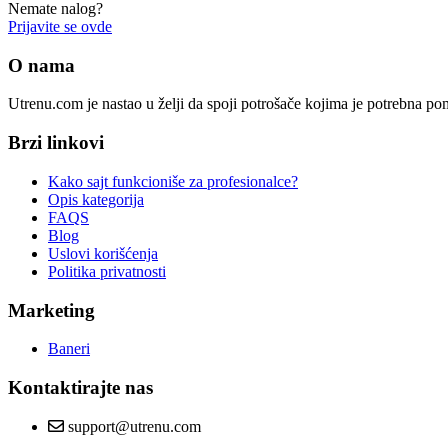
Nemate nalog?
Prijavite se ovde
O nama
Utrenu.com je nastao u želji da spoji potrošače kojima je potrebna p
Brzi linkovi
Kako sajt funkcioniše za profesionalce?
Opis kategorija
FAQS
Blog
Uslovi korišćenja
Politika privatnosti
Marketing
Baneri
Kontaktirajte nas
support@utrenu.com