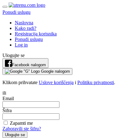
Ponudi uslugu
Naslovna
Kako radi?
Registracija korisnika
Ponudi uslugu
Log in
Ulogujte se
Facebook nalogom
Google nalogom
Klikom prihvatate
Uslove korišćenja
i
Politiku privatnosti
.
ili
Email
Šifra
Zapamti me
Zaboravili ste šifru?
Ulogujte se