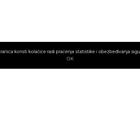
ranica koristi kolačiće radi praćenja statistike i obezbeđivanja sigu
OK
Brzi linkovi
Marketing
Kako sajt
Baneri
funkcioniše za
profesionalce?