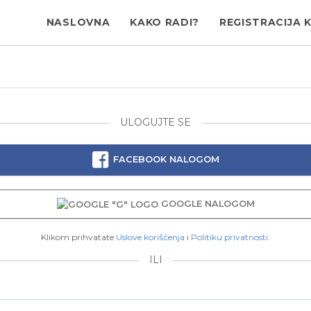
NASLOVNA
KAKO RADI?
REGISTRACIJA 
ULOGUJTE SE
FACEBOOK NALOGOM
GOOGLE NALOGOM
Klikom prihvatate
Uslove korišćenja
i
Politiku privatnosti
.
ILI