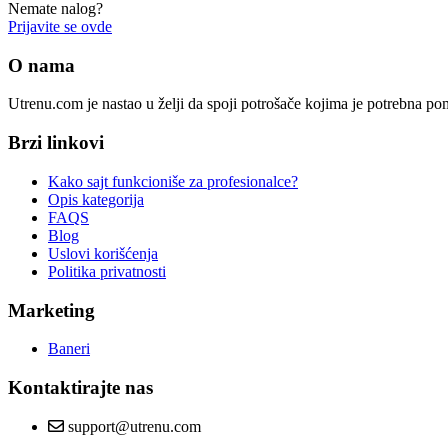
Nemate nalog?
Prijavite se ovde
O nama
Utrenu.com je nastao u želji da spoji potrošače kojima je potrebna p
Brzi linkovi
Kako sajt funkcioniše za profesionalce?
Opis kategorija
FAQS
Blog
Uslovi korišćenja
Politika privatnosti
Marketing
Baneri
Kontaktirajte nas
support@utrenu.com