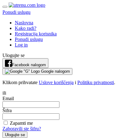
Ponudi uslugu
Naslovna
Kako radi?
Registracija korisnika
Ponudi uslugu
Log in
Ulogujte se
Facebook nalogom
Google nalogom
Klikom prihvatate
Uslove korišćenja
i
Politiku privatnosti
.
ili
Email
Šifra
Zapamti me
Zaboravili ste šifru?
Ulogujte se