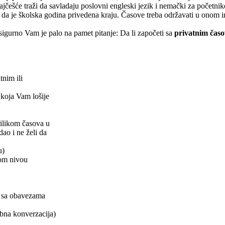
češće traži da savladaju poslovni engleski jezik i nemački za početnike
m da je školska godina privedena kraju. Časove treba održavati u onom in
, sigurno Vam je palo na pamet pitanje: Da li započeti sa
privatnim čas
nim ili
u koja Vam lošije
rilikom časova u
dao i ne želi da
u)
nom nivou
a sa obavezama
sobna konverzacija)