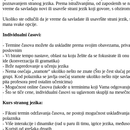
poznavanjem stranog jezika. Prema istraživanjima, od zaposlenih se naj
vreme da savladaju novi ili usavrše strani jezik koji govore, s obziro
Ukoliko ste odlučili da je vreme da savladate ili usavršite strani jezik
mana svake opcije.
Individualni časovi:
- Termine časova možete da uskladite prema svojim obavezama, privat
poslovnim
- Vi birate tempo nastave, oblast na koju želite da se fokusirate ili on
ide (konverzacija ili gramatika)
- Brže napredovanje u učenju jezika
- Nema osećaja „sramote“ ukoliko nešto ne znate (Što je čest slućaj p
grupi. Kod polaznika se javlja osećaj sramote ukoliko nešto nije savla
pita profesora pred ostalim učenicima)
- Mogućnost online časova (takođe u terminima koji Vama odgovaraj
- Što se tiče cene, individualni časovi su uglavnom skuplji na meseč
Kurs stranog jezika:
- Fiksni termin održavanja časova, ne postoji mogućnost usklađivanj
polaznika
- Više interakcije i dinamike (rad u paru ili timu, igrice jezika, među
- Koristi od grešaka drugih