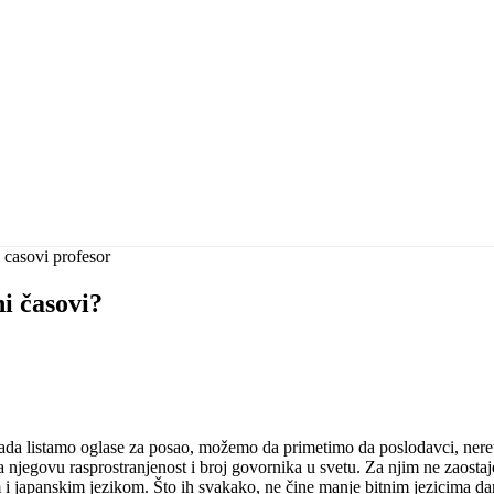
ni časovi?
 Kada listamo oglase za posao, možemo da primetimo da poslodavci, nere
a njegovu rasprostranjenost i broj govornika u svetu. Za njim ne zaosta
i japanskim jezikom. Što ih svakako, ne čine manje bitnim jezicima dan