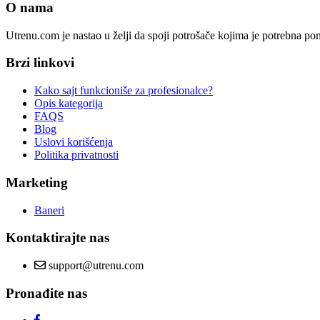
O nama
Utrenu.com je nastao u želji da spoji potrošače kojima je potrebna p
Brzi linkovi
Kako sajt funkcioniše za profesionalce?
Opis kategorija
FAQS
Blog
Uslovi korišćenja
Politika privatnosti
Marketing
Baneri
Kontaktirajte nas
support@utrenu.com
Pronađite nas