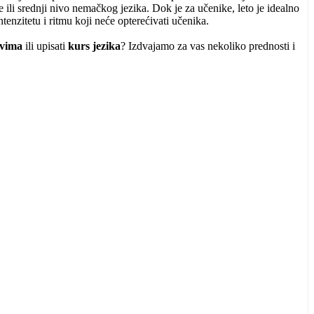
 ili srednji nivo nemačkog jezika. Dok je za učenike, leto je idealno
tenzitetu i ritmu koji neće opterećivati učenika.
ovima
ili upisati
kurs jezika
? Izdvajamo za vas nekoliko prednosti i