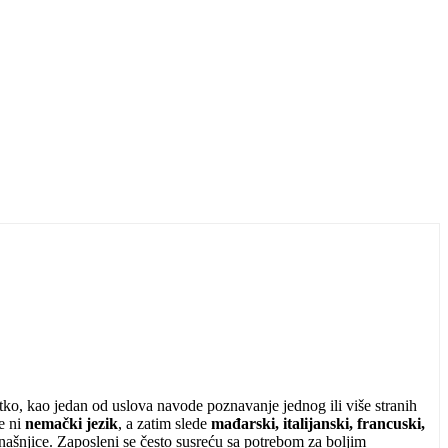
tko, kao jedan od uslova navode poznavanje jednog ili više stranih
je ni
nemački jezik
, a zatim slede
mađarski, italijanski, francuski,
ašnjice. Zaposleni se često susreću sa potrebom za boljim