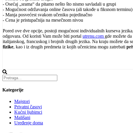
- Osećaj „srama“ da pitamo nešto što nismo savladali u grupi
- Mogućnost održavanja online časova (ali takođe u fiksnom terminu)
- Manja posvećest svakom učeniku pojedinačno
- Cena je pristupačnija na mesečnom nivou
Pored ove dve opcije, postoji mogućnost individualnih kurseva jezika, 
odgovara. Od koristi Vam može biti portal
utrenu.com
gde možete da 
italijanskog, francuskog i brojnih drugih jezika. Na kraju možete da
fizike
, kao i iz drugih predmeta iz kojih učenicima mogu zatrebati
pri
Kategorije
Majstori
Privatni časovi
Kućni ljubimci
Mališani
Uređenje doma