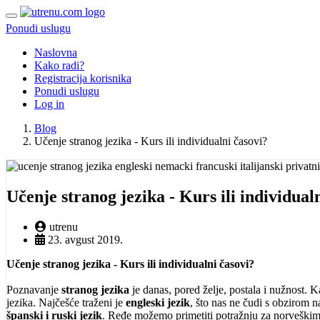
Ponudi uslugu
Naslovna
Kako radi?
Registracija korisnika
Ponudi uslugu
Log in
Blog
Učenje stranog jezika - Kurs ili individualni časovi?
Učenje stranog jezika - Kurs ili individual
utrenu
23. avgust 2019.
Učenje stranog jezika - Kurs ili individualni časovi?
Poznavanje
stranog jezika
je danas, pored želje, postala i nužnost.
jezika. Najčešće traženi je
engleski jezik
, što nas ne čudi s obzirom n
španski i ruski jezik
. Ređe možemo primetiti potražnju za norveškim 