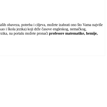
aših obaveza, potreba i ciljeva, možete izabrati ono što Vama najviše
kao i škola jezika) koji drže časove engleskog, nemačkog,
ezika, na portalu možete pronaći
profesore matematike, hemije,