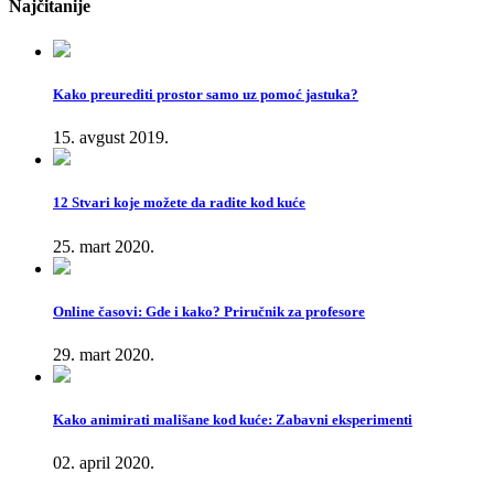
Najčitanije
Kako preurediti prostor samo uz pomoć jastuka?
15. avgust 2019.
12 Stvari koje možete da radite kod kuće
25. mart 2020.
Online časovi: Gde i kako? Priručnik za profesore
29. mart 2020.
Kako animirati mališane kod kuće: Zabavni eksperimenti
02. april 2020.