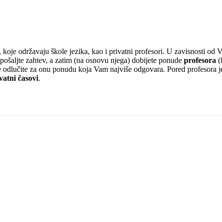
koje održavaju škole jezika, kao i privatni profesori. U zavisnosti od V
pošaljte zahtev, a zatim (na osnovu njega) dobijete ponude
profesora
(
 se odlučite za onu ponudu koja Vam najviše odgovara. Pored profesora j
vatni časovi
.